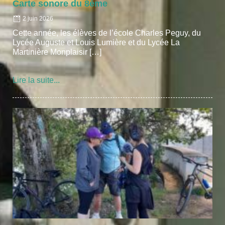
Carte sonore du 8ème
2 juin 2026
Cette année, les élèves de l’école Charles Peguy, du
Lycée Auguste et Louis Lumière et du Lycée La
Martinière Monplaisir […]
Lire la suite...
Posted
on