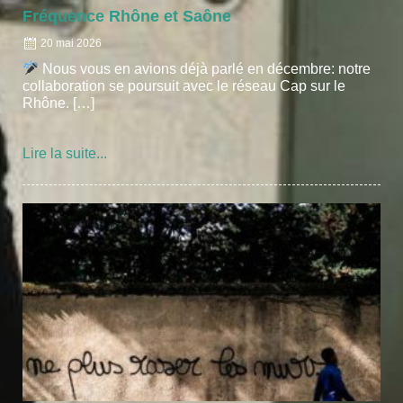
Fréquence Rhône et Saône
20 mai 2026
Nous vous en avions déjà parlé en décembre: notre
collaboration se poursuit avec le réseau Cap sur le
Rhône. […]
Lire la suite...
Posted
on