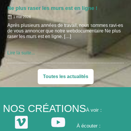
Ne plus raser les murs est en ligne !
1 mai 2026
Après plusieurs années de travail, nous sommes ravi-es
de vous annoncer que notre webdocumentaire Ne plus
raser les murs est en ligne. […]
Lire la suite...
Toutes les actualités
NOS CRÉATIONS
À
voir :
À
écouter :