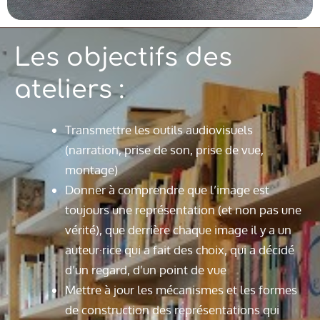
Les objectifs des
ateliers :
Transmettre les outils audiovisuels
(narration, prise de son, prise de vue,
montage)
Donner à comprendre que l’image est
toujours une représentation (et non pas une
vérité), que derrière chaque image il y a un
auteur·rice qui a fait des choix, qui a décidé
d’un regard, d’un point de vue
Mettre à jour les mécanismes et les formes
de construction des représentations qui