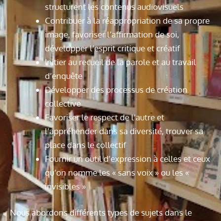
structurent les contenus audiovisuels
Contribuer à la réappropriation de sa propre
image, favoriser l’affirmation de soi,
développer l’esprit critique et créatif
Initier au recueil de la parole et au travail
d’enquête
Développer des processus de création
collective
Favoriser le respect de l’autre et
l’appréhender dans sa diversité, trouver sa
place dans le collectif
Fournir un outil d’expression à celles et ceux
qu’on nomme les « sans voix » ou les «
invisibles »
Nous abordons différents types de sujets dans le