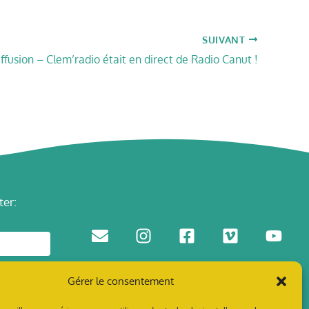
SUIVANT
ffusion – Clem’radio était en direct de Radio Canut !
ter:
contact @ tillandsia-prod.org
Gérer le consentement
Crédits photo : Tillandsia