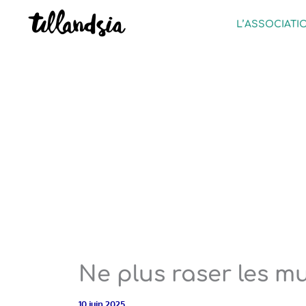
Aller
L’ASSOCIATI
au
contenu
Ne plus raser les mu
10 juin 2025