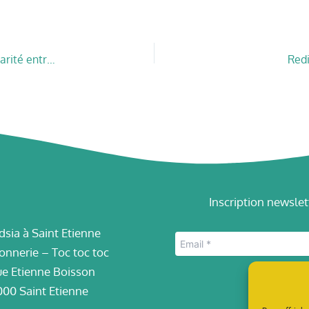
Appel à dons pour le documentaire du collectif Solidarité entre femmes à la rue
Redi
Inscription newslet
dsia à Saint Etienne
onnerie – Toc toc toc
ue Etienne Boisson
00 Saint Etienne