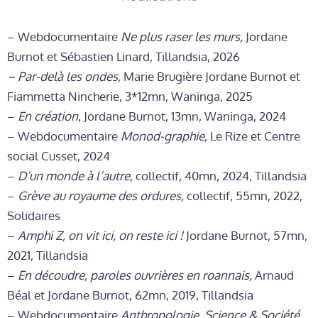
– Webdocumentaire
Ne plus raser les murs,
Jordane
Burnot et Sébastien Linard, Tillandsia, 2026
– Par-delà les ondes,
Marie Brugière Jordane Burnot et
Fiammetta Nincherie, 3*12mn
,
Waninga
, 2025
–
En création
, Jordane Burnot, 13mn, Waninga, 2024
–
Webdocumentaire
Monod-graphie,
Le Rize et Centre
social Cusset, 2024
–
D’un monde à l’autre,
collectif
,
40mn, 2024, Tillandsia
–
Grève au royaume des ordures,
collectif, 55mn, 2022,
Solidaires
–
Amphi Z, on vit ici, on reste ici !
Jordane Burnot, 57mn,
2021, Tillandsia
–
En découdre, paroles ouvrières en roannais,
Arnaud
Béal et Jordane Burnot, 62mn, 2019, Tillandsia
–
Webdocumentaire
Anthropologie, Science & Société,