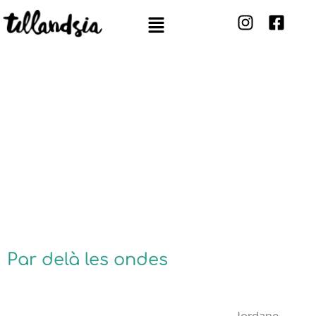
Aller
Menu
au
contenu
CRÉATIONS SONORES
Par delà les ondes
Jordane